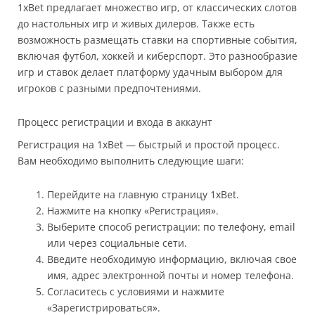
1xBet предлагает множество игр, от классических слотов
до настольных игр и живых дилеров. Также есть
возможность размещать ставки на спортивные события,
включая футбол, хоккей и киберспорт. Это разнообразие
игр и ставок делает платформу удачным выбором для
игроков с разными предпочтениями.
Процесс регистрации и входа в аккаунт
Регистрация на 1xBet — быстрый и простой процесс.
Вам необходимо выполнить следующие шаги:
Перейдите на главную страницу 1xBet.
Нажмите на кнопку «Регистрация».
Выберите способ регистрации: по телефону, email
или через социальные сети.
Введите необходимую информацию, включая свое
имя, адрес электронной почты и номер телефона.
Согласитесь с условиями и нажмите
«Зарегистрироваться».