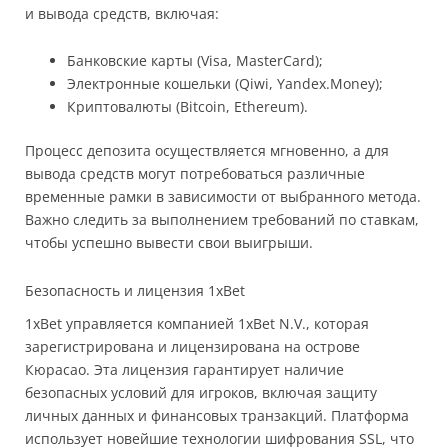
и вывода средств, включая:
Банковские карты (Visa, MasterCard);
Электронные кошельки (Qiwi, Yandex.Money);
Криптовалюты (Bitcoin, Ethereum).
Процесс депозита осуществляется мгновенно, а для
вывода средств могут потребоваться различные
временные рамки в зависимости от выбранного метода.
Важно следить за выполнением требований по ставкам,
чтобы успешно вывести свои выигрыши.
Безопасность и лицензия 1xBet
1xBet управляется компанией 1xBet N.V., которая
зарегистрирована и лицензирована на острове
Кюрасао. Эта лицензия гарантирует наличие
безопасных условий для игроков, включая защиту
личных данных и финансовых транзакций. Платформа
использует новейшие технологии шифрования SSL, что