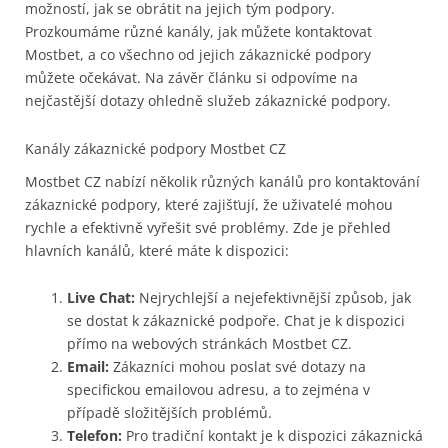
možností, jak se obrátit na jejich tým podpory.
Prozkoumáme různé kanály, jak můžete kontaktovat
Mostbet, a co všechno od jejich zákaznické podpory
můžete očekávat. Na závěr článku si odpovíme na
nejčastější dotazy ohledně služeb zákaznické podpory.
Kanály zákaznické podpory Mostbet CZ
Mostbet CZ nabízí několik různých kanálů pro kontaktování
zákaznické podpory, které zajišťují, že uživatelé mohou
rychle a efektivně vyřešit své problémy. Zde je přehled
hlavních kanálů, které máte k dispozici:
Live Chat:
Nejrychlejší a nejefektivnější způsob, jak
se dostat k zákaznické podpoře. Chat je k dispozici
přímo na webových stránkách Mostbet CZ.
Email:
Zákazníci mohou poslat své dotazy na
specifickou emailovou adresu, a to zejména v
případě složitějších problémů.
Telefon:
Pro tradiční kontakt je k dispozici zákaznická